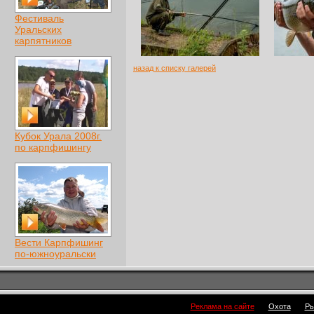
Фестиваль
Уральских
карпятников
назад к списку галерей
Кубок Урала 2008г.
по карпфишингу
Вести Карпфишинг
по-южноуральски
Реклама на сайте
Охота
Ры