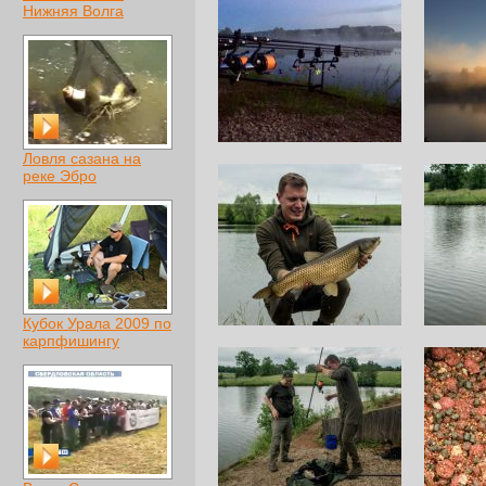
Нижняя Волга
Ловля сазана на
реке Эбро
Кубок Урала 2009 по
карпфишингу