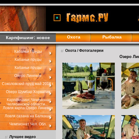
<
Охота
Рыбалка
Карпфишинг: новое
Охота / Фотогалереи
Кабаньи Пруды
Озеро Лин
Кабаньи пруды
Кабаньи пруды
Озеро Линевое
Соколовский пруд май 2016 г.
Озеро Шумбар Хорватия
Карпфишинг..Чемпионат
Челябинской области...
Ловля карпа.Озеро Линевое
Ловля сазана на Балхаше
Чемпионат Чел. Обл.
Лучшее видео