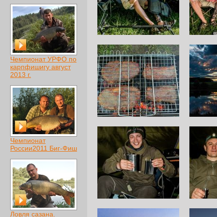
Чемпионат УРФО по
карпфишигу август
2013 г.
Чемпионат
России2011 Биг-Фиш
Ловля сазана.