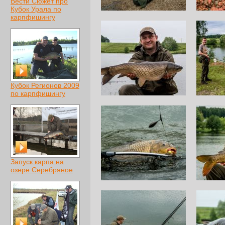
Вести Сюжет про
Кубок Урала по
карпфишингу
Кубок Регионов 2009
по карпфишингу
Запуск карпа на
озере Серебряное