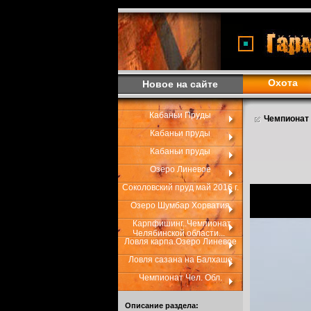
Охота
Новое на сайте
Кабаньи Пруды
Чемпионат 
Кабаньи пруды
Кабаньи пруды
Озеро Линевое
Соколовский пруд май 2016 г.
Озеро Шумбар Хорватия
Карпфишинг..Чемпионат
Челябинской области...
Ловля карпа.Озеро Линевое
Ловля сазана на Балхаше
Чемпионат Чел. Обл.
Описание раздела: