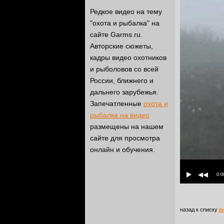
Редкое видео на тему
"охота и рыбалка" на
сайте Garms.ru.
Авторские сюжеты,
кадры видео охотников
и рыболовов со всей
России, ближнего и
дальнего зарубежья.
Запечатленные
охота и
рыбалка на видео
размещены на нашем
сайте для просмотра
онлайн и обучения.
0:0
назад к списку
в