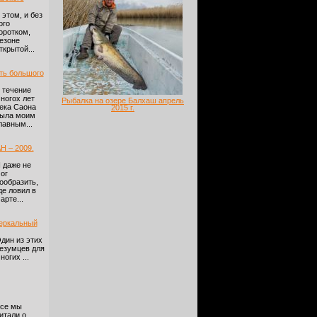
 этом, и без
ого
оротком,
езоне
ткрытой...
ать большого
 течение
ногох лет
Рыбалка на озере Балхаш апрель
ека Саона
2015 г.
ыла моим
лавным...
 – 2009.
 даже не
ог
ообразить,
де ловил в
арте...
Зеркальный
дин из этих
езумцев для
ногих ...
се мы
итали о