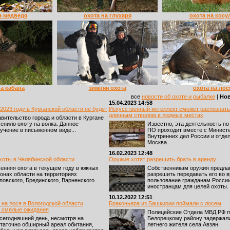
а медведя
охота на глухаря
охота на косу
на кабана
зимняя охота
охота на лос
все
новости об охоте и рыбалке
|
Нов
15.04.2023 14:58
2023 году в Курганской области не будет
Искусственный интеллект сможет распознать
длинным стволом в людных местах
вительство города и области в Кургане
енило охоту на волка. Данное
Известно, эта деятельность по
учение в письменном виде...
ПО проходит вместе с Минист
Внутренних дел России и отдел
Москва...
16.02.2023 12:48
хоты в Челябинской области
Оружие хотят разрешить брать в аренду
енняя охота в текущем году в южных
Собственникам оружия предла
онах области на территориях
разрешить передавать его во 
повского, Брединского, Варненского...
пользование гражданам России
иностранцам для целей охоты.
10.12.2022 12:51
 на лося в Вологодской области
Браконьера из Башкирии поймали с лосем
 смелые ожидания
Полицейские Отдела МВД РФ п
сегодняшний день, несмотря на
Белорецкому району задержали
таточно обширный ареал обитания,
летнего жителя села Авзян.