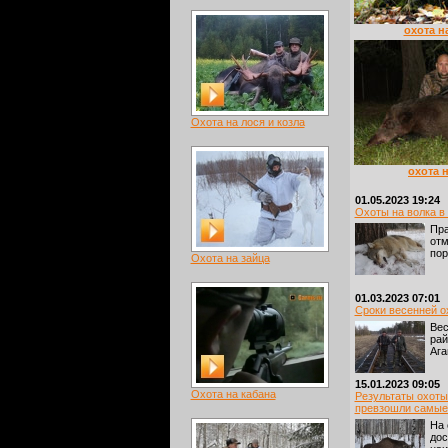
охота н
Охота на лося и козла
охота 
01.05.2023 19:24
Охоты на волка в 
Пра
отм
пор
Охота на зайца
01.03.2023 07:01
Сроки весенней о
Вес
рай
Ага
15.01.2023 09:05
Охота на кабана
Результаты охоты
превзошли самые
На 
дос