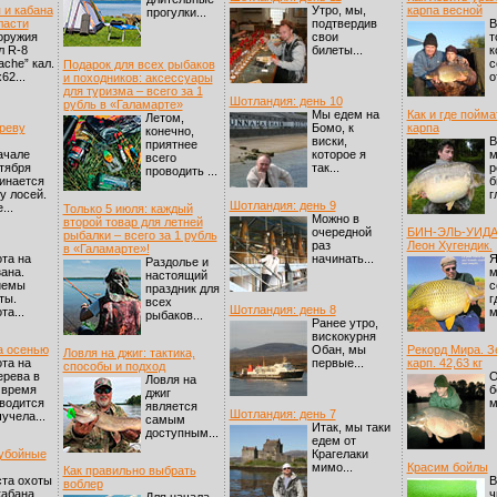
 и кабана
Утро, мы,
карпа весной
прогулки...
ласти
подтвердив
В
оружия
свои
т
л R-8
билеты...
к
ache” кал.
с
Подарок для всех рыбаков
62...
о
и походников: аксессуары
для туризма – всего за 1
Шотландия: день 10
рубль в «Галамарте»
Мы едем на
Как и где пойм
Летом,
 реву
Бомо, к
карпа
конечно,
виски,
В
приятнее
ачале
которое я
м
всего
тября
так...
р
проводить ...
инается
б
 у лосей.
г
Шотландия: день 9
...
Только 5 июля: каждый
Можно в
второй товар для летней
очередной
БИН-ЭЛЬ-УИДАН
рыбалки – всего за 1 рубль
раз
Леон Хугендик.
в «Галамарте»!
та на
начинать...
Я
Раздолье и
ана.
м
настоящий
иемы
с
праздник для
ты.
г
всех
Шотландия: день 8
та...
м
рыбаков...
Ранее утро,
вискокурня
а осенью
Обан, мы
Рекорд Мира. 
Ловля на джиг: тактика,
та на
первые...
карп. 42,63 кг
способы и подход
ерева в
О
Ловля на
 время
б
джиг
водится
м
является
Шотландия: день 7
чучела...
самым
Итак, мы таки
доступным...
едем от
 убойные
Крагелаки
мимо...
Красим бойлы
Как правильно выбрать
та охоты
В
воблер
кабана.
ч