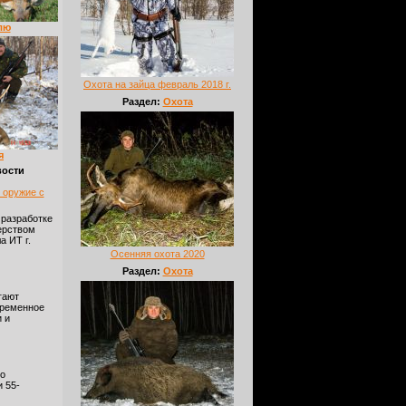
лю
Охота на зайца февраль 2018 г.
Раздел:
Охота
я
ости
 оружие с
 разработке
ерством
а ИТ г.
Осенняя охота 2020
Раздел:
Охота
гают
временное
 и
о
 55-