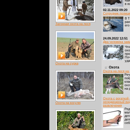
наи
в ю
02.11.2022 09:20
Сотрудник полици
В Т
ран
Загонная охота на лося
его
24.09.2022 12:51
Два человека заж
Что
охо
про
Поч
уда
Охота на сурка
Охота
Охота на лося на
Реч
пой
кла
охо
на р
Охота с рогаткой 
неординарный ви
Охота на косулю
развлечения
Ред
мал
дет
дел
себя