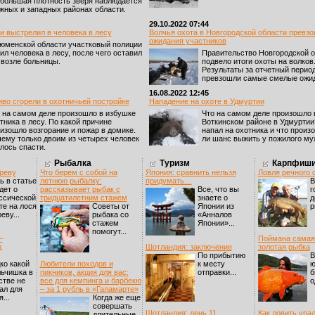
большая плотность зверя наблюдается
жных и западных районах области.
29.10.2022 07:44
и выстрелил в человека в лесу
Волчья охота в Новгородской области превз
ожидания участников
юменской области участковый полиции
ил человека в лесу, после чего оставил
Правительство Новгородской о
 возле больницы.
подвело итоги охоты на волков
Результаты за отчетный перио
превзошли самые смелые ожид
16.08.2022 12:45
иво сгорели в охотничьей постройке
Нападение на охоте в Удмуртии
 на самом деле произошло в избушке
Что на самом деле произошло 
тника в лесу. По какой причине
Воткинском районе в Удмуртии?
изошло возгорание и пожар в домике.
напал на охотника и что произ
ему только двоим из четырех человек
ли шанс выжить у пожилого му
лось спасти.
Рыбалка
Туризм
Карпфиши
 реву
Что берем с собой на
Япония: сравнить нельзя
Ловля речного 
ь в статье
летнюю рыбалку:
придумать…
В
дет о
рассказывает рыбак с
Все, что вы
г
ссической
тридцатилетним стажем
знаете о
д
те на лося
Cоветы от
Японии из
р
еву...
рыбака со
«Анналов
стажем
Японии»...
помогут...
–
Поймана самая
д
Шотландия: заключение
золотая рыбка
По прибытию
В
ко какой
Любители походов и
к месту
ю
ьчишка в
пикников, акция для вас:
отправки...
б
стве не
все для кемпинга и барбекю
о
ал для
– за 1 рубль в «Галамарте»
...
Когда же еще
совершать
Шотландия: день 11
Как ловить ура
длительные