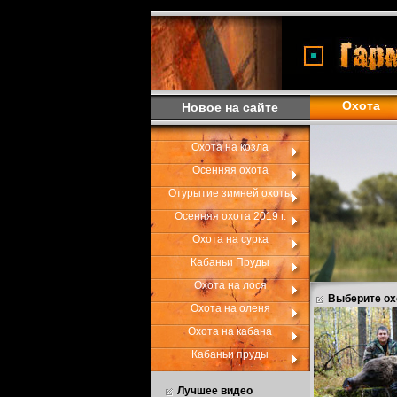
Охота
Новое на сайте
Охота на козла
Осенняя охота
Отурытие зимней охоты
Осенняя охота 2019 г.
Охота на сурка
Кабаньи Пруды
Охота на лося
Выберите ох
Охота на оленя
Охота на кабана
Кабаньи пруды
Лучшее видео