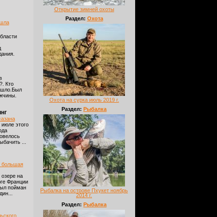
Открытие зимней охоты
Раздел:
Охота
ошла
бласти
.
д
ания.
в
. Кто
ошло.Был
жчины.
Охота на сурка июль 2019 г.
Раздел:
Рыбалка
нг
сазана
 июле этого
ода
овелось
ыбачить ...
 большая
 озере на
ге Франции
ыл пойман
Рыбалка на острове Пхукет ноябрь
дин...
2014 г.
Раздел:
Рыбалка
льского