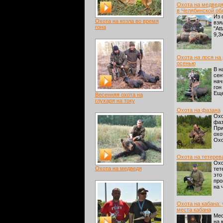
Охота на медведя
в Челябинской об
Из 
Охота на козла во время
взя
гона
"Att
9,3х
Охота на лося на
осенью
В н
сен
нач
гон
Еще
Весенняя охота на
глухаря на току
Охота на фазана
Охо
фаз
Пр
охо
Охо
Охота на тетерев
Охо
Охота на медведя
тет
это
про
на 
Охота на кабана:
места кабана
Мес
на 