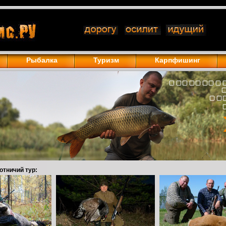
Рыбалка
Туризм
Карпфишинг
отничий тур: