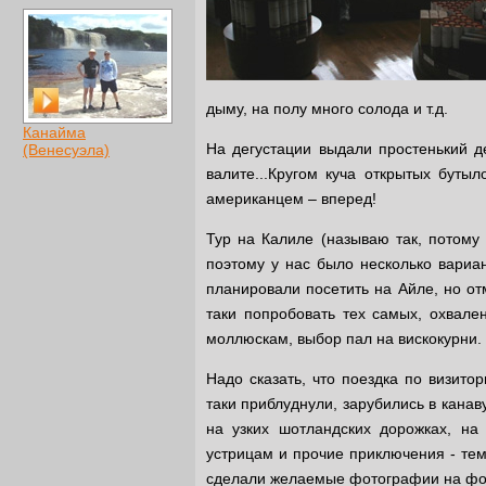
дыму, на полу много солода и т.д.
Канайма
На дегустации выдали простенький д
(Венесуэла)
валите...Кругом куча открытых буты
американцем – вперед!
Тур на Калиле (называю так, потому 
поэтому у нас было несколько вариа
планировали посетить на Айле, но от
таки попробовать тех самых, охвале
моллюскам, выбор пал на вискокурни.
Надо сказать, что поездка по визито
таки
приблуднули, зарубились в канаву
на узких шотландских дорожках, на 
устрицам и прочие приключения - те
сделали желаемые фотографии на фон