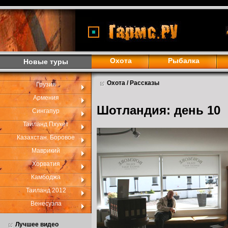
Охота
Рыбалка
Новые туры
Охота / Рассказы
Грузия
Армения
Шотландия: день 10
Сингапур
Таиланд Пхукет
Казахстан. Боровое
Маврикий
Хорватия
Камбоджа
Таиланд 2012
Венесуэла
Лучшее видео