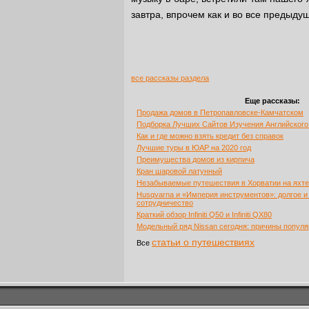
завтра, впрочем как и во все предыду
все рассказы раздела
Еще рассказы:
Продажа домов в Петропавловске-Камчатском
Подборка Лучших Сайтов Изучения Английског
Как и где можно взять кредит без справок
Лучшие туры в ЮАР на 2020 год
Преимущества домов из кирпича
Кран шаровой латунный
Незабываемые путешествия в Хорватии на яхте
Husqvarna и «Империя инструментов»: долгое и
сотрудничество
Краткий обзор Infiniti Q50 и Infiniti QX80
Модельный ряд Nissan сегодня: причины популя
статьи о путешествиях
Все