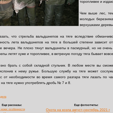
торопливее и издают
Чем выше лес, те
молодых березняк
верхушками деревье
азать, что стрельба вальдшнепов на тяге вследствие обманчив
ивность лета вальдшнепов на тяге в большей степени зависит о
ие вечера. Не плохо тянут вальдшнепы в пасмурный, но не очен
епы летят хуже и торопливее, в ветреную погоду тяга бывает вовсе
езно брать с собой складной стульчик. В любом месте вы сможе
ислонив к нему ружье. Большую службу на тяге может сослужи
ас от необходимости во время самого разгара тяги лазать по ч
на тяге нужно употреблять дробь № 7 и 8.
здела
Еще рассказы:
Еще фотоотчеты:
ножи: особенности
Охота на козла август-сентябрь 2021 г