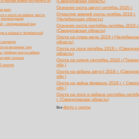
(Свердловская область)
е в Москве можно пострелять из
Осенняя охота август-октябрь 2020 г.
на реву
Открытие зимней охоты ноябрь 2019 г.
ся к охоте на кабана: места,
(Челябинская область)
и рекомендации
ой – неординарный вид
Осенняя охота сентябрь-октябрь 2019 г.
(Свердловская область)
дя и кабана в Челябинской
Охота на сурка июль 2019 г.(Челябинск
область)
о медведя
ря на весеннем току
Охота на лося октябрь 2018 г. (Свердло
а: убойные места кабана
область)
на реву осенью
Охота на оленя сентябрь 2018 г.(Тюмен
б охоте
обл.)
Охота на кабана август 2018 г. (Свердл
обл.)
Охота на зайца февраль 2018 г. ( Свер
обл.)
Охота на лося и кабана сентябрь-октяб
г. (Свердловская область)
фото с охоты
Все