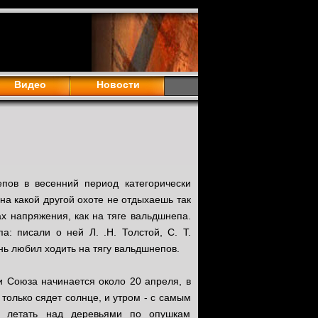
Видео
Новости
епов в весенний период категорически
на какой другой охоте не отдыхаешь так
ах напряжения, как на тяге вальдшнепа.
 писали о ней Л. .Н. Толстой, С. Т.
ень любил ходить на тягу вальдшнепов.
и Союза начинается около 20 апреля, в
 только сядет солнце, и утром - с самым
т летать над деревьями по опушкам