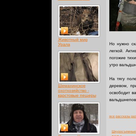
Животный мир
Но нужно ск
Урала
легкой. Акт
погожие тих
утро вальдшн
На тягу пол
Шемахинское
деревом, пр
охотхозяйство -
освободит в
карстовые пещеры
вальдшнепов 
все рассказы ра
Шкуросъемные 