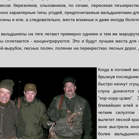
есов: березняков, ольховников, по сечам, пересекая пеъекрестк
нно характерные типы угодий, предпочитаемые вальдшнепами для 
сины и ели, а следовательно, места влажные и даже иногда болот
д вальдшнепы на тяге летают примерно одними и тем же маршрута
бы сплетаются - концентрируются. Это и будут лучшие места для
ей-вырубок, лесных полян, полянки на перекрестках лесных дорог,
Когда в погожий ве
брызнув последними
быстро начнут сгущ
слуха донесется с
"хор-хорр-цсвик".
ближайших елей и
четким силуэтом
вылетит лесной кра
зоне выстрела иног
более вальдшнеп