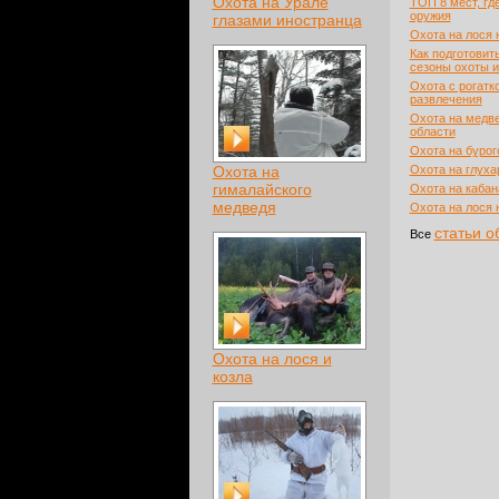
Охота на Урале
ТОП 8 мест, гд
оружия
глазами иностранца
Охота на лося 
Как подготовить
сезоны охоты 
Охота с рогатк
развлечения
Охота на медве
области
Охота на бурог
Охота на
Охота на глуха
гималайского
Охота на кабан
медведя
Охота на лося 
статьи о
Все
Охота на лося и
козла