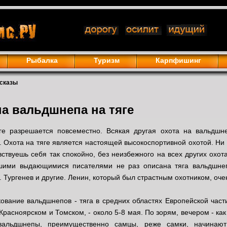
Рыбалка
Туризм
Карпфишинг
ссказы
на вальдшнепа на тяге
ге разрешается повсеместно. Всякая другая охота на вальдшн
 Охота на тяге является настоящей высокоспортивной охотой. Ни 
вствуешь себя так спокойно, без неизбежного на всех других охот
ими выдающимися писателями не раз описана тяга вальдшнепа:
С. Тургенев и другие. Ленин, который был страстным охотником, оч
ование вальдшнепов - тяга в средних областях Европейской част
Красноярском и Томском, - около 5-8 мая. По зорям, вечером - как
 вальдшнепы, преимущественно самцы, реже самки, начинаю