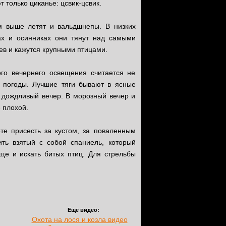
 только циканье: цсвик-цсвик.
м выше летят и вальдшнепы. В низких
ах и осинниках они тянут над самыми
в и кажутся крупными птицами.
ого вечернего освещения считается не
т погоды. Лучшие тяги бывают в ясные
ь дождливый вечер. В морозный вечер и
 плохой.
те присесть за кустом, за поваленным
ть взятый с собой спаниель, который
аще и искать битых птиц. Для стрельбы
Еще видео:
Охота на лося и козла видео