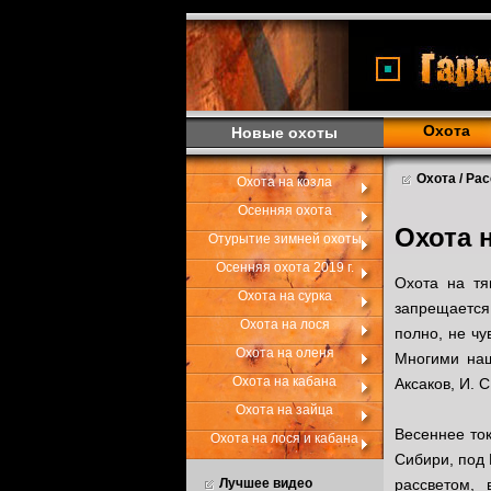
Охота
Новые охоты
Охота / Ра
Охота на козла
Осенняя охота
Охота 
Отурытие зимней охоты
Осенняя охота 2019 г.
Охота на тя
Охота на сурка
запрещается.
Охота на лося
полно, не чу
Охота на оленя
Многими наш
Охота на кабана
Аксаков, И. 
Охота на зайца
Весеннее ток
Охота на лося и кабана
Сибири, под 
Лучшее видео
рассветом,