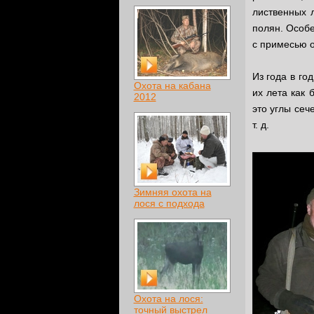
лиственных л
полян. Особе
с примесью о
Из года в го
Охота на кабана
их лета как 
2012
это углы сеч
т. д.
Зимняя охота на
лося с подхода
Охота на лося:
точный выстрел