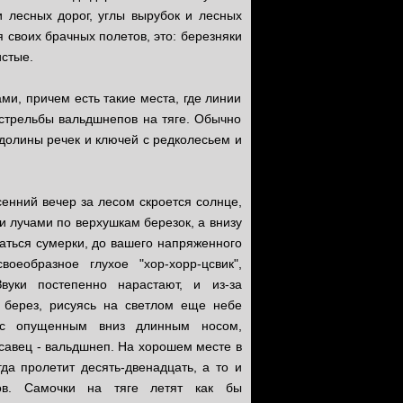
и лесных дорог, углы вырубок и лесных
своих брачных полетов, это: березняки
истые.
ми, причем есть такие места, где линии
 стрельбы вальдшнепов на тяге. Обычно
 долины речек и ключей с редколесьем и
сенний вечер за лесом скроется солнце,
 лучами по верхушкам березок, а внизу
аться сумерки, до вашего напряженного
воеобразное глухое "хор-хорр-цсвик",
 Звуки постепенно нарастают, и из-за
 берез, рисуясь на светлом еще небе
 с опущенным вниз длинным носом,
савец - вальдшнеп. На хорошем месте в
да пролетит десять-двенадцать, а то и
ов. Самочки на тяге летят как бы