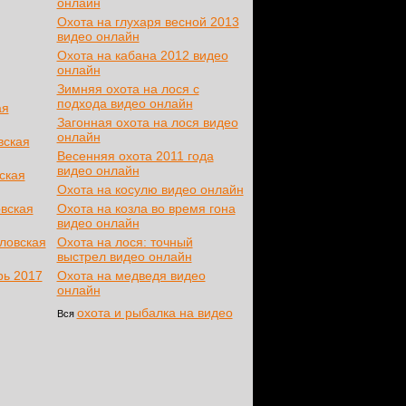
онлайн
Охота на глухаря весной 2013
видео онлайн
Охота на кабана 2012 видео
онлайн
Зимняя охота на лося с
подхода видео онлайн
ая
Загонная охота на лося видео
онлайн
вская
Весенняя охота 2011 года
видео онлайн
ская
Охота на косулю видео онлайн
овская
Охота на козла во время гона
видео онлайн
дловская
Охота на лося: точный
выстрел видео онлайн
рь 2017
Охота на медведя видео
онлайн
охота и рыбалка на видео
Вся