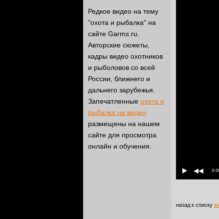
Редкое видео на тему
"охота и рыбалка" на
сайте Garms.ru.
Авторские сюжеты,
кадры видео охотников
и рыболовов со всей
России, ближнего и
дальнего зарубежья.
Запечатленные
охота и
рыбалка на видео
размещены на нашем
сайте для просмотра
онлайн и обучения.
0:0
назад к списку
в