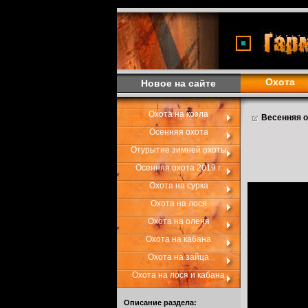
Охота
Новое на сайте
Охота на козла
Весенняя о
Осенняя охота
Отурытие зимней охоты
Осенняя охота 2019 г.
Охота на сурка
Охота на лося
Охота на оленя
Охота на кабана
Охота на зайца
Охота на лося и кабана
Описание раздела: