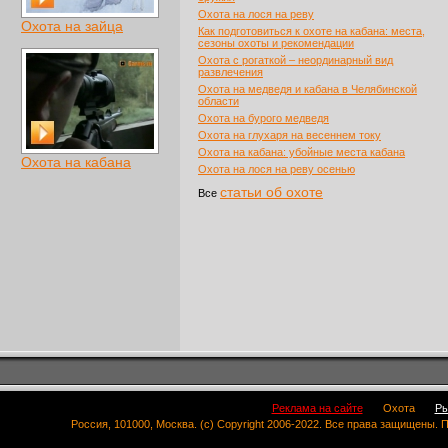
Охота на лося на реву
Охота на зайца
Как подготовиться к охоте на кабана: места,
сезоны охоты и рекомендации
Охота с рогаткой – неординарный вид
развлечения
Охота на медведя и кабана в Челябинской
области
Охота на бурого медведя
Охота на глухаря на весеннем току
Охота на кабана: убойные места кабана
Охота на кабана
Охота на лося на реву осенью
статьи об охоте
Все
Реклама на сайте
Охота
Ры
Россия, 101000, Москва. (c) Copyright 2006-2022. Все права защищены.