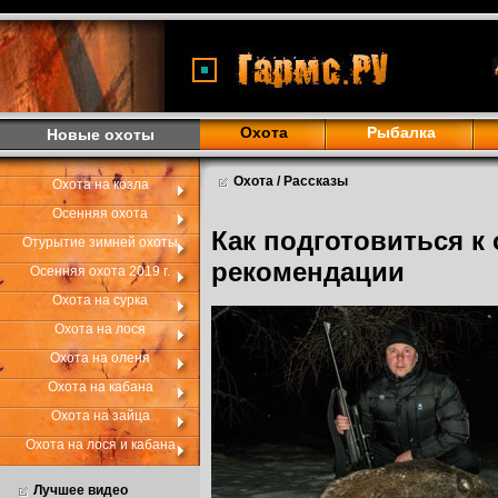
Охота
Рыбалка
Новые охоты
Охота / Рассказы
Охота на козла
Осенняя охота
Как подготовиться к 
Отурытие зимней охоты
рекомендации
Осенняя охота 2019 г.
Охота на сурка
Охота на лося
Охота на оленя
Охота на кабана
Охота на зайца
Охота на лося и кабана
Лучшее видео