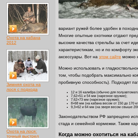
вариант ружей более удобен в походн
Многие опытные охотники отдают пре
Охота на кабана
2012
высокие качества стрельбы за счет ид
характеристикам, но и по комфорту эк
аксессуары. Вот на
этом сайте
можно н
Можно использовать и гладкоствольное
том, чтобы подобрать максимально ко
пробивную способность). Подходят па
Зимняя охота на
лося с подхода
12 и 16 калибра (обычно для полуавтомата
7,62×51 и 54 мм (нарезное оружие);
7,62×73 мм (нарезное оружие);
8×68 мм (на кабана весом от 150 до 170 кг
9,3×62 и 64 мм (на зверя весом свыше 200
Законодательством РФ запрещено исп
стада и семейной кормежки. Также кар
Охота на лося:
Когда можно охотиться на каб
точный выстрел