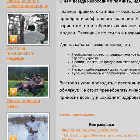
Охота на Урале
О чем всегда необходимо помнить, идя
глазами иностранца
Главное правило охотника — безопасн
приобрести сейф для его хранения. 
вариантам, стоит обратить внимание 
модели. Различные по стилю и назна
Идя на кабана, также помним, что:
Охота на
гималайского
Необходимо провести предварительное из
медведя
сделать укрытие.
Правильное чтение следов поможет опреде
весе.
Нельзя приближаться к животному, если не
Курение, алкоголь и парфюмерия и любые 
Выстрел нужно проводить с расстояния
обмякнут. Не стоит пренебрегать личн
приносит добычу и сохраняет здоровье
Охота на лося и
козла
все рассказы раздела
Еще рассказы:
Шкуросъемные ножи: особенности
ТОП 8 мест, где в Москве можно пострелять из
оружия