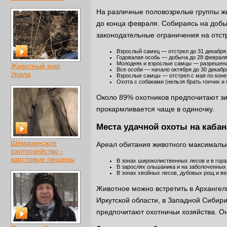
На различные половозрелые группы жи
до конца февраля. Собираясь на добыч
законодательные ограничения на отст
Взрослый самец — отстрел до 31 декабря
Годовалая особь — добыча до 28 февраля
Молодняк и взрослые самцы — разрешена 
Животный мир
Все особи — начало октября до 30 декабр
Урала
Взрослые самцы — отстрел с мая по коне
Охота с собаками (нельзя брать гончих и
Около 89% охотников предпочитают зи
прокармливается чаще в одиночку.
Места удачной охоты на кабан
Шемахинское
Ареал обитания животного максимальн
охотхозяйство -
карстовые пещеры
В зонах широколиственных лесов и в гора
В зарослях ольшаника и на заболоченных
В зонах хвойных лесов, дубовых рощ и ве
Животное можно встретить в Архангель
Иркутской области, в Западной Сибири
предпочитают охотничьи хозяйства. Он