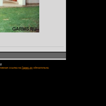
ти
ктивная ссылка на
Гармс.ру
обязательна.