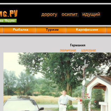
Рыбалка
Туризм
Карпфишинг
Германия
предыдущая
следующая