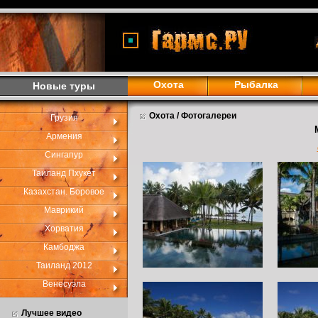
<
Охота
Рыбалка
Новые туры
Охота / Фотогалереи
Грузия
Армения
Сингапур
Таиланд Пхукет
Казахстан. Боровое
Маврикий
Хорватия
Камбоджа
Таиланд 2012
Венесуэла
Лучшее видео