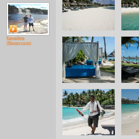
Канайма
(Венесуэла)