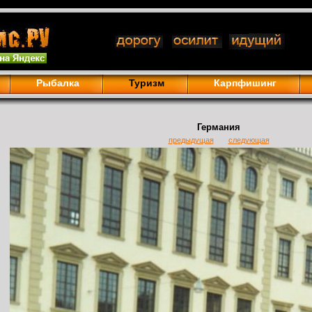
Рыбалка
Туризм
Карпфишинг
Германия
предыдущая
следующая