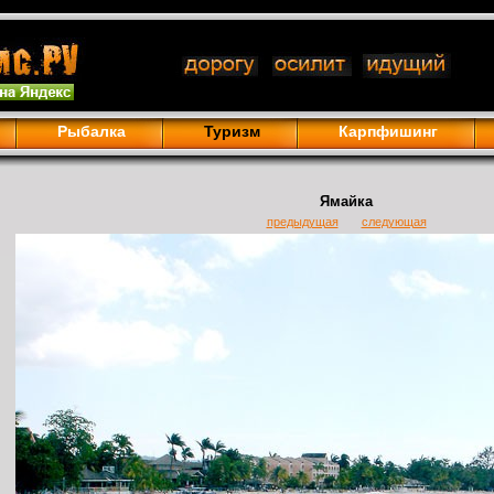
Рыбалка
Туризм
Карпфишинг
Ямайка
предыдущая
следующая