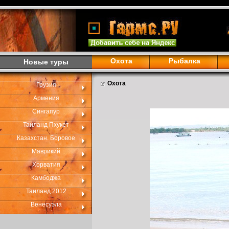
Охота
Рыбалка
Новые туры
Охота
Грузия
Армения
Сингапур
Таиланд Пхукет
Казахстан. Боровое
Маврикий
Хорватия
Камбоджа
Таиланд 2012
Венесуэла