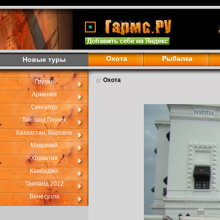
Охота
Рыбалка
Новые туры
Охота
Грузия
Армения
Сингапур
Таиланд Пхукет
Казахстан. Боровое
Маврикий
Хорватия
Камбоджа
Таиланд 2012
Венесуэла