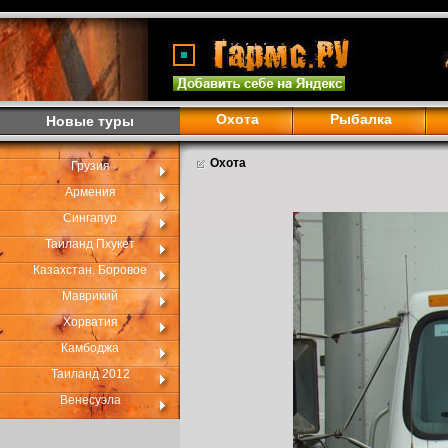
Охота
Рыбалка
Новые туры
Охота
Грузия
Армения
Сингапур
Таиланд Пхукет
Казахстан. Боровое
Маврикий
Хорватия
Камбоджа
Таиланд 2012
Венесуэла