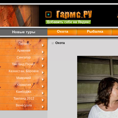
Охота
Рыбалка
Новые туры
Охота
Грузия
Армения
Сингапур
Таиланд Пхукет
Казахстан. Боровое
Маврикий
Хорватия
Камбоджа
Таиланд 2012
Венесуэла