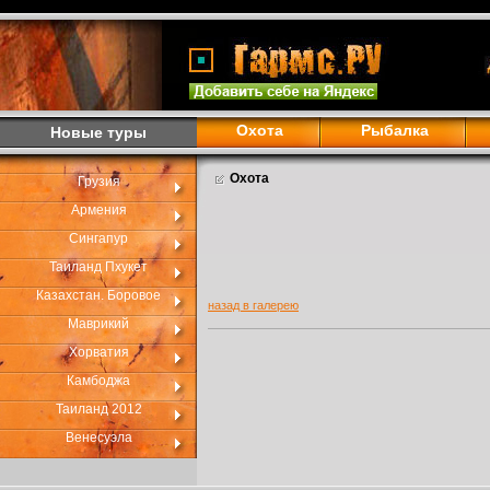
Охота
Рыбалка
Новые туры
Охота
Грузия
Армения
Сингапур
Таиланд Пхукет
Казахстан. Боровое
назад в галерею
Маврикий
Хорватия
Камбоджа
Таиланд 2012
Венесуэла