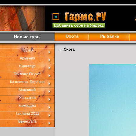
Охота
Рыбалка
Новые туры
Охота
Грузия
Армения
Сингапур
Таиланд Пхукет
Казахстан. Боровое
Маврикий
Хорватия
Камбоджа
Таиланд 2012
Венесуэла