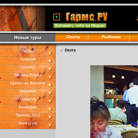
Охота
Рыбалка
Новые туры
Охота
Грузия
Армения
Сингапур
Таиланд Пхукет
Казахстан. Боровое
Маврикий
Хорватия
Камбоджа
Таиланд 2012
Венесуэла