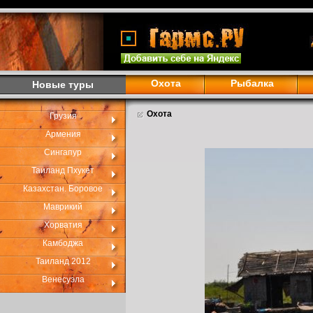
Охота
Рыбалка
Новые туры
Охота
Грузия
Армения
Сингапур
Таиланд Пхукет
Казахстан. Боровое
Маврикий
Хорватия
Камбоджа
Таиланд 2012
Венесуэла