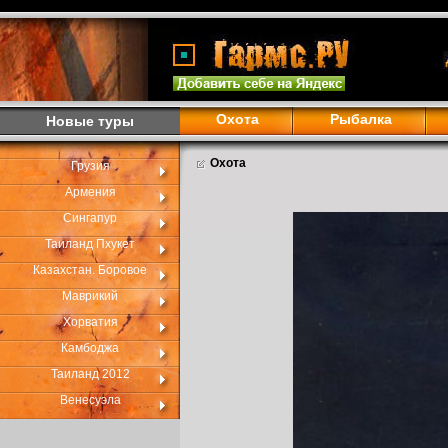
Охота
Рыбалка
Новые туры
Охота
Грузия
Армения
Сингапур
Таиланд Пхукет
Казахстан. Боровое
Маврикий
Хорватия
Камбоджа
Таиланд 2012
Венесуэла