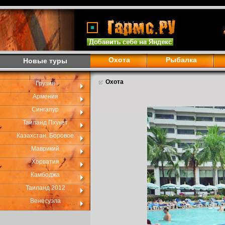
Охота
Рыбалка
Новые туры
Охота
Грузия
Армения
Сингапур
Таиланд Пхукет
Казахстан. Боровое
Маврикий
Хорватия
Камбоджа
Таиланд 2012
Венесуэла