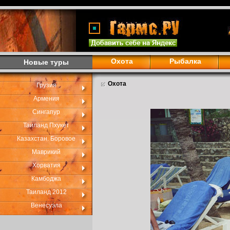
Охота
Рыбалка
Новые туры
Охота
Грузия
Армения
Сингапур
Таиланд Пхукет
Казахстан. Боровое
Маврикий
Хорватия
Камбоджа
Таиланд 2012
Венесуэла