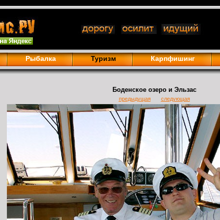
Рыбалка
Туризм
Карпфишинг
Боденское озеро и Эльзас
предыдущая
следующая