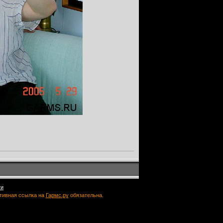
ти
ктивная ссылка на
Гармс.ру
обязательна.