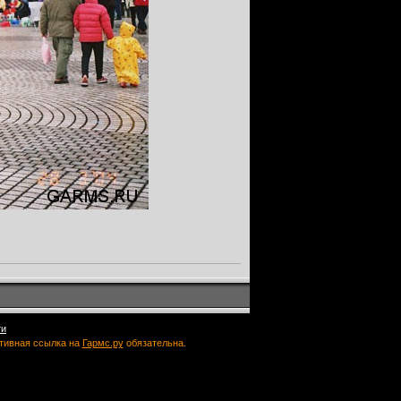
ти
ктивная ссылка на
Гармс.ру
обязательна.