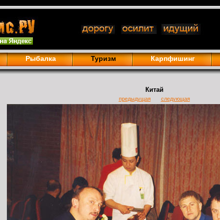
Рыбалка
Туризм
Карпфишинг
Китай
предыдущая
следующая