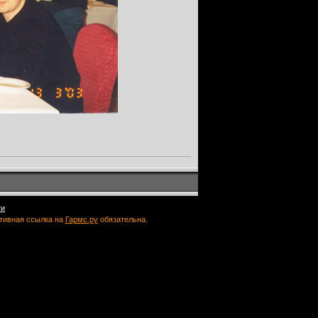
ти
ктивная ссылка на
Гармс.ру
обязательна.