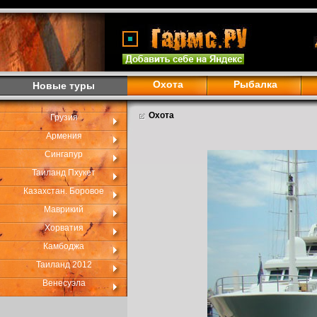
Охота
Рыбалка
Новые туры
Охота
Грузия
Армения
Сингапур
Таиланд Пхукет
Казахстан. Боровое
Маврикий
Хорватия
Камбоджа
Таиланд 2012
Венесуэла