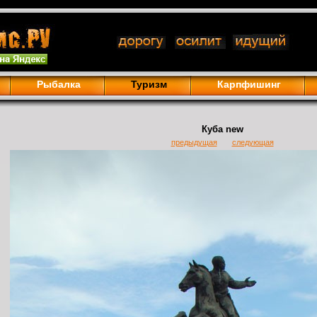
Рыбалка
Туризм
Карпфишинг
Куба new
предыдущая
следующая