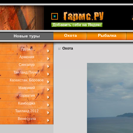
Охота
Рыбалка
Новые туры
Охота
Грузия
Армения
Сингапур
Таиланд Пхукет
Казахстан. Боровое
Маврикий
Хорватия
Камбоджа
Таиланд 2012
Венесуэла