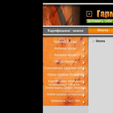
Охота
Карпфишинг: новое
Охота
Кабаньи Пруды
Кабаньи пруды
Кабаньи пруды
Озеро Линевое
Соколовский пруд май 2016 г.
Озеро Шумбар Хорватия
Карпфишинг..Чемпионат
Челябинской области...
Ловля карпа.Озеро Линевое
Ловля сазана на Балхаше
Чемпионат Чел. Обл.