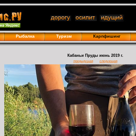
Рыбалка
Туризм
Карпфишинг
Кабаньи Пруды июнь 2019 г.
предыдущая
следующая