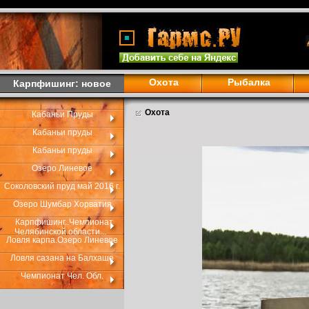
Охота
Рыбалка
Карпфишинг: новое
Охота
Кабаньи Пруды
Кабаньи пруды
Кабаньи пруды
Озеро Линевое
Соколовский пруд май 2016 г.
Озеро Шумбар Хорватия
Карпфишинг..Чемпионат
Челябинской области...
Ловля карпа.Озеро Линевое
Ловля сазана на Балхаше
Чемпионат Чел. Обл.