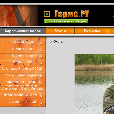
Охота
Рыбалка
Карпфишинг: новое
Охота
Кабаньи Пруды
Кабаньи пруды
Кабаньи пруды
Озеро Линевое
Соколовский пруд май 2016 г.
Озеро Шумбар Хорватия
Карпфишинг..Чемпионат
Челябинской области...
Ловля карпа.Озеро Линевое
Ловля сазана на Балхаше
Чемпионат Чел. Обл.