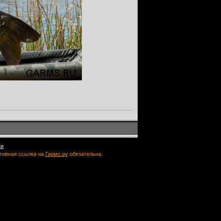
ти
ктивная ссылка на
Гармс.ру
обязательна.