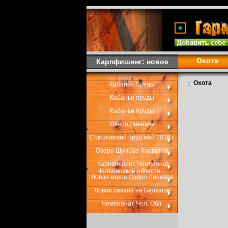
Охота
Карпфишинг: новое
Охота
Кабаньи Пруды
Кабаньи пруды
Кабаньи пруды
Озеро Линевое
Соколовский пруд май 2016 г.
Озеро Шумбар Хорватия
Карпфишинг..Чемпионат
Челябинской области...
Ловля карпа.Озеро Линевое
Ловля сазана на Балхаше
Чемпионат Чел. Обл.