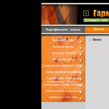
Охота
Карпфишинг: новое
Охота
Кабаньи Пруды
Кабаньи пруды
Кабаньи пруды
Озеро Линевое
Соколовский пруд май 2016 г.
Озеро Шумбар Хорватия
Карпфишинг..Чемпионат
Челябинской области...
Ловля карпа.Озеро Линевое
Ловля сазана на Балхаше
Чемпионат Чел. Обл.