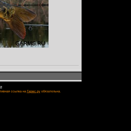
ти
ктивная ссылка на
Гармс.ру
обязательна.