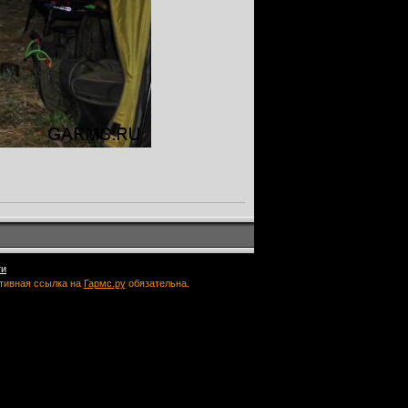
ти
ктивная ссылка на
Гармс.ру
обязательна.