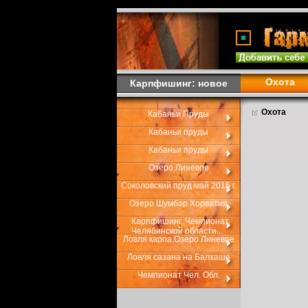
Охота
Карпфишинг: новое
Охота
Кабаньи Пруды
Кабаньи пруды
Кабаньи пруды
Озеро Линевое
Соколовский пруд май 2016 г.
Озеро Шумбар Хорватия
Карпфишинг..Чемпионат
Челябинской области...
Ловля карпа.Озеро Линевое
Ловля сазана на Балхаше
Чемпионат Чел. Обл.