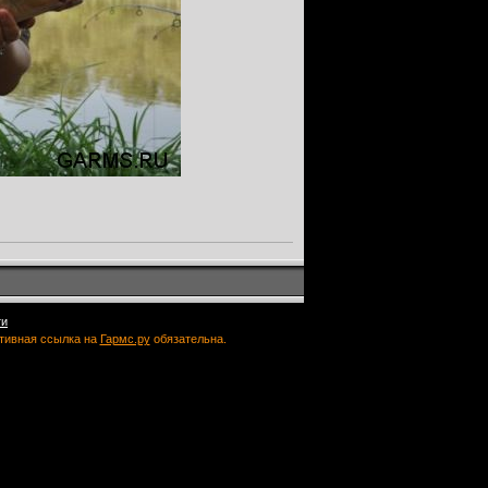
ти
ктивная ссылка на
Гармс.ру
обязательна.