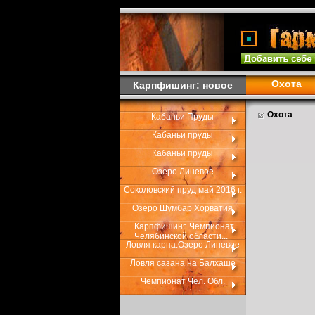
Охота
Карпфишинг: новое
Охота
Кабаньи Пруды
Кабаньи пруды
Кабаньи пруды
Озеро Линевое
Соколовский пруд май 2016 г.
Озеро Шумбар Хорватия
Карпфишинг..Чемпионат
Челябинской области...
Ловля карпа.Озеро Линевое
Ловля сазана на Балхаше
Чемпионат Чел. Обл.