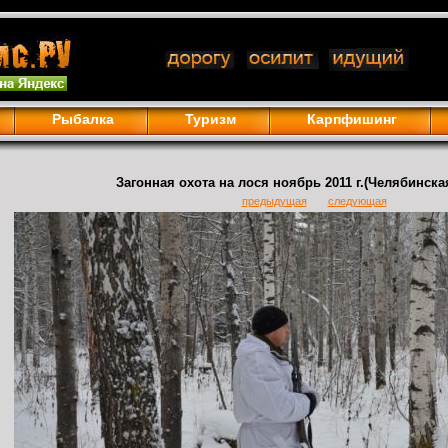
Рыбалка
Туризм
Карпфишинг
Загонная охота на лося ноябрь 2011 г.(Челябинска
предыдущая
следующая