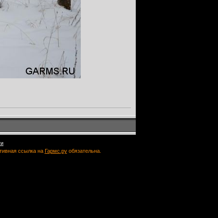
ти
ктивная ссылка на
Гармс.ру
обязательна.