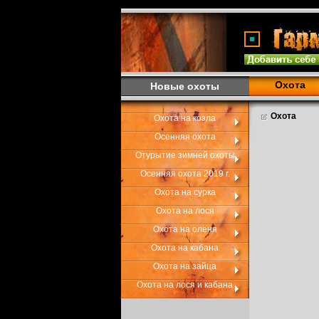
Охота
Новые охоты
Охота
Охота на козла
Осенняя охота
Отурытие зимней охоты
Осенняя охота 2019 г.
Охота на сурка
Охота на лося
Охота на оленя
Охота на кабана
Охота на зайца
Охота на лося и кабана