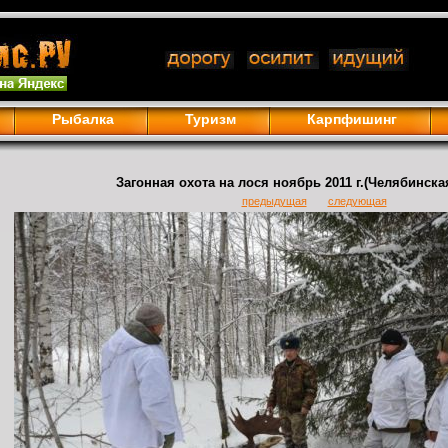
Рыбалка
Туризм
Карпфишинг
Загонная охота на лося ноябрь 2011 г.(Челябинска
предыдущая
следующая