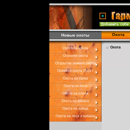
Охота
Новые охоты
Охота
Охота на козла
Осенняя охота
Отурытие зимней охоты
Осенняя охота 2019 г.
Охота на сурка
Охота на лося
Охота на оленя
Охота на кабана
Охота на зайца
Охота на лося и кабана