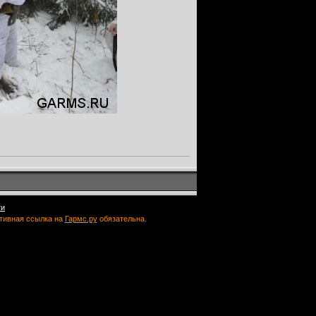
ти
ктивная ссылка на
Гармс.ру
обязательна.