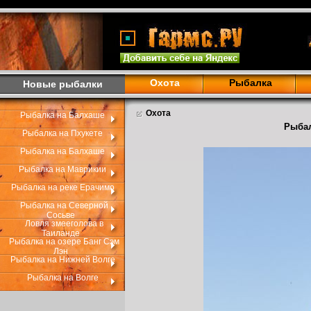
Охота
Рыбалка
Новые рыбалки
Охота
Рыбалка на Балхаше
Рыбал
Рыбалка на Пхукете
Рыбалка на Балхаше
Рыбалка на Маврикии
Рыбалка на реке Ерачимо
Рыбалка на Северной
Сосьве
Ловля змееголова в
Таиланде
Рыбалка на озере Банг Сэм
Лэн
Рыбалка на Нижней Волге
Рыбалка на Волге