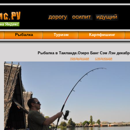
Рыбалка
Туризм
Карпфишинг
Рыбалка в Таиланде.Озеро Банг Сэм Лэн декабрь
предыдущая
следующая