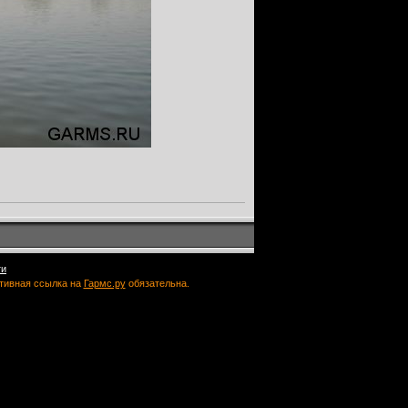
ти
ктивная ссылка на
Гармс.ру
обязательна.