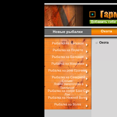
Охота
Новые рыбалки
Охота
Рыбалка на Балхаше
Рыбалка на Пхукете
Рыбалка на Балхаше
Рыбалка на Маврикии
Рыбалка на реке Ерачимо
Рыбалка на Северной
Сосьве
Ловля змееголова в
Таиланде
Рыбалка на озере Банг Сэм
Лэн
Рыбалка на Нижней Волге
Рыбалка на Волге