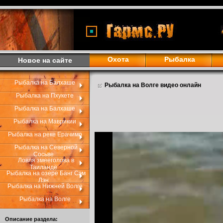
Охота
Рыбалка
Новое на сайте
Рыбалка на Балхаше
Рыбалка на Волге видео онлайн
Рыбалка на Пхукете
Рыбалка на Балхаше
Рыбалка на Маврикии
Рыбалка на реке Ерачимо
Рыбалка на Северной
Сосьве
Ловля змееголова в
Таиланде
Рыбалка на озере Банг Сэм
Лэн
Рыбалка на Нижней Волге
Рыбалка на Волге
Описание раздела: