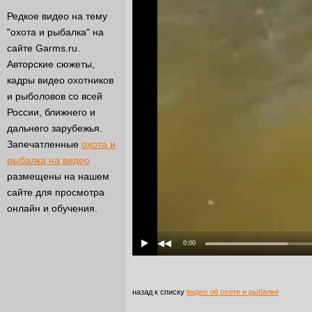
Редкое видео на тему
"охота и рыбалка" на
сайте Garms.ru.
Авторские сюжеты,
кадры видео охотников
и рыболовов со всей
России, ближнего и
дальнего зарубежья.
Запечатленные
охота и
рыбалка на видео
размещены на нашем
сайте для просмотра
онлайн и обучения.
0:00
назад к списку
видео об охоте и рыбалке