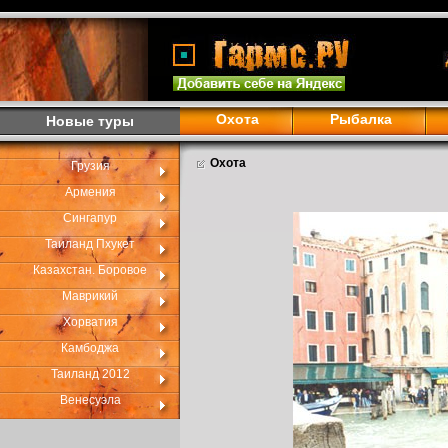
Охота
Рыбалка
Новые туры
Охота
Грузия
Армения
Сингапур
Таиланд Пхукет
Казахстан. Боровое
Маврикий
Хорватия
Камбоджа
Таиланд 2012
Венесуэла