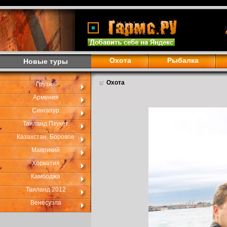
Охота
Рыбалка
Новые туры
Охота
Грузия
Армения
Сингапур
Таиланд Пхукет
Казахстан. Боровое
Маврикий
Хорватия
Камбоджа
Таиланд 2012
Венесуэла