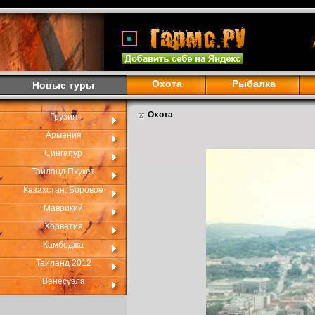
Охота
Рыбалка
Новые туры
Охота
Грузия
Армения
Сингапур
Таиланд Пхукет
Казахстан. Боровое
Маврикий
Хорватия
Камбоджа
Таиланд 2012
Венесуэла