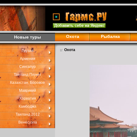
Охота
Рыбалка
Новые туры
Охота
Грузия
Армения
Сингапур
Таиланд Пхукет
Казахстан. Боровое
Маврикий
Хорватия
Камбоджа
Таиланд 2012
Венесуэла