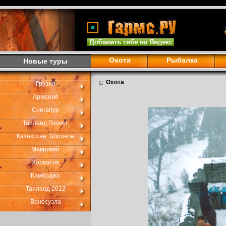
Охота
Рыбалка
Новые туры
Охота
Грузия
Армения
Сингапур
Таиланд Пхукет
Казахстан. Боровое
Маврикий
Хорватия
Камбоджа
Таиланд 2012
Венесуэла