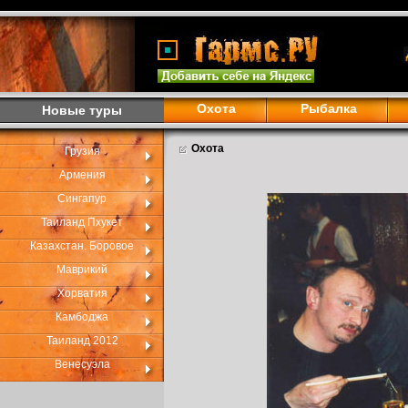
Охота
Рыбалка
Новые туры
Охота
Грузия
Армения
Сингапур
Таиланд Пхукет
Казахстан. Боровое
Маврикий
Хорватия
Камбоджа
Таиланд 2012
Венесуэла