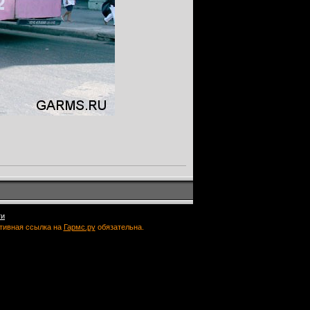
ти
ктивная ссылка на
Гармс.ру
обязательна.