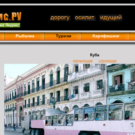
Рыбалка
Туризм
Карпфишинг
Куба
предыдущая
следующая