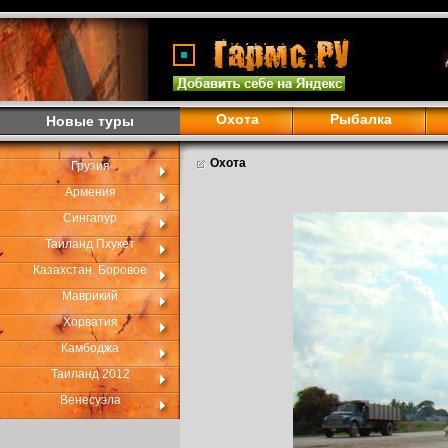
Охота
Рыбалка
Новые туры
Охота
Грузия
Армения
Сингапур
Таиланд Пхукет
Казахстан. Боровое
Маврикий
Хорватия
Камбоджа
Таиланд 2012
Венесуэла