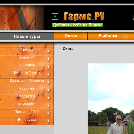
Охота
Рыбалка
Новые туры
Охота
Грузия
Армения
Сингапур
Таиланд Пхукет
Казахстан. Боровое
Маврикий
Хорватия
Камбоджа
Таиланд 2012
Венесуэла