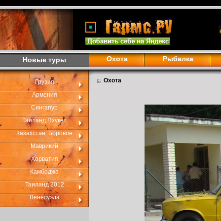
Охота
Рыбалка
Новые туры
Охота
Грузия
Армения
Сингапур
Таиланд Пхукет
Казахстан. Боровое
Маврикий
Хорватия
Камбоджа
Таиланд 2012
Венесуэла